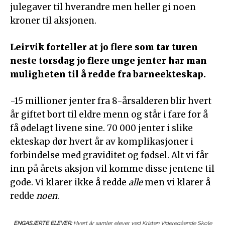
julegaver til hverandre men heller gi noen
kroner til aksjonen.
Leirvik forteller at jo flere som tar turen
neste torsdag jo flere unge jenter har man
muligheten til å redde fra barneekteskap.
-15 millioner jenter fra 8-årsalderen blir hvert
år giftet bort til eldre menn og står i fare for å
få ødelagt livene sine. 70 000 jenter i slike
ekteskap dør hvert år av komplikasjoner i
forbindelse med graviditet og fødsel. Alt vi får
inn på årets aksjon vil komme disse jentene til
gode. Vi klarer ikke å redde
alle
men vi klarer å
redde
noen
.
ENGASJERTE ELEVER:
Hvert år samler elever ved Kristen Videregående Skole