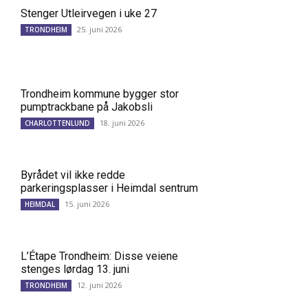
Stenger Utleirvegen i uke 27
25. juni 2026
TRONDHEIM
Trondheim kommune bygger stor
pumptrackbane på Jakobsli
18. juni 2026
CHARLOTTENLUND
Byrådet vil ikke redde
parkeringsplasser i Heimdal sentrum
15. juni 2026
HEIMDAL
L’Étape Trondheim: Disse veiene
stenges lørdag 13. juni
12. juni 2026
TRONDHEIM