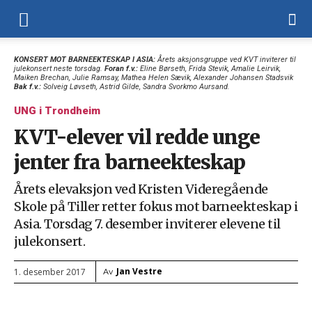
KONSERT MOT BARNEEKTESKAP I ASIA:
Årets aksjonsgruppe ved KVT inviterer til
julekonsert neste torsdag.
Foran f.v.:
Eline Børseth, Frida Stevik, Amalie Leirvik,
Maiken Brechan, Julie Ramsay, Mathea Helen Sævik, Alexander Johansen Stadsvik
Bak f.v.:
Solveig Løvseth, Astrid Gilde, Sandra Svorkmo Aursand.
UNG i Trondheim
KVT-elever vil redde unge
jenter fra barneekteskap
Årets elevaksjon ved Kristen Videregående
Skole på Tiller retter fokus mot barneekteskap i
Asia. Torsdag 7. desember inviterer elevene til
julekonsert.
Jan Vestre
1. desember 2017
Av