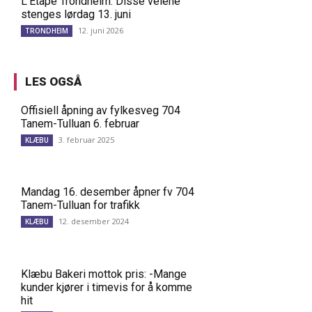
L’Étape Trondheim: Disse veiene
stenges lørdag 13. juni
12. juni 2026
TRONDHEIM
LES OGSÅ
Offisiell åpning av fylkesveg 704
Tanem-Tulluan 6. februar
3. februar 2025
KLÆBU
Mandag 16. desember åpner fv 704
Tanem-Tulluan for trafikk
12. desember 2024
KLÆBU
Klæbu Bakeri mottok pris: -Mange
kunder kjører i timevis for å komme
hit