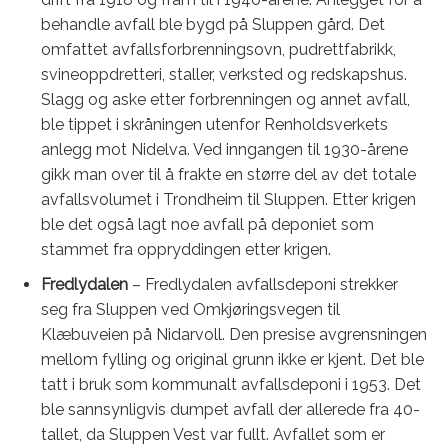
behandle avfall ble bygd på Sluppen gård. Det
omfattet avfallsforbrenningsovn, pudrettfabrikk,
svineoppdretteri, staller, verksted og redskapshus.
Slagg og aske etter forbrenningen og annet avfall,
ble tippet i skråningen utenfor Renholdsverkets
anlegg mot Nidelva. Ved inngangen til 1930-årene
gikk man over til å frakte en større del av det totale
avfallsvolumet i Trondheim til Sluppen. Etter krigen
ble det også lagt noe avfall på deponiet som
stammet fra oppryddingen etter krigen.
Fredlydalen
– Fredlydalen avfallsdeponi strekker
seg fra Sluppen ved Omkjøringsvegen til
Klæbuveien på Nidarvoll. Den presise avgrensningen
mellom fylling og original grunn ikke er kjent. Det ble
tatt i bruk som kommunalt avfallsdeponi i 1953. Det
ble sannsynligvis dumpet avfall der allerede fra 40-
tallet, da Sluppen Vest var fullt. Avfallet som er