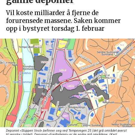
Vil koste milliarder å fjerne de
forurensede massene. Saken kommer
opp i bystyret torsdag 1. februar
Deponiet «Sluppen Vest» befinner seg ved Tempevegen 25 (det grå området øverst
til venstre i bildet). Deponiet «Fredlydalen» er de andre grå områdene. (Kart: