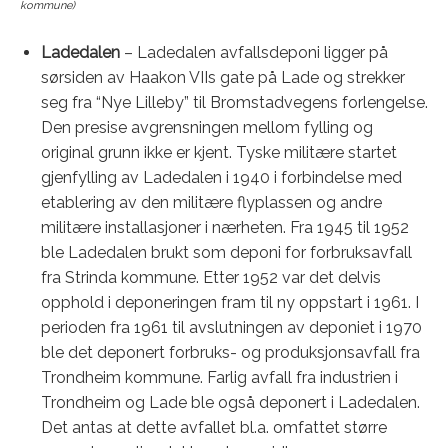
kommune)
Ladedalen
– Ladedalen avfallsdeponi ligger på
sørsiden av Haakon VIIs gate på Lade og strekker
seg fra “Nye Lilleby” til Bromstadvegens forlengelse.
Den presise avgrensningen mellom fylling og
original grunn ikke er kjent. Tyske militære startet
gjenfylling av Ladedalen i 1940 i forbindelse med
etablering av den militære flyplassen og andre
militære installasjoner i nærheten. Fra 1945 til 1952
ble Ladedalen brukt som deponi for forbruksavfall
fra Strinda kommune. Etter 1952 var det delvis
opphold i deponeringen fram til ny oppstart i 1961. I
perioden fra 1961 til avslutningen av deponiet i 1970
ble det deponert forbruks- og produksjonsavfall fra
Trondheim kommune. Farlig avfall fra industrien i
Trondheim og Lade ble også deponert i Ladedalen.
Det antas at dette avfallet bl.a. omfattet større