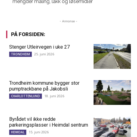
mengder maling, lakk og løsemidler
- Annonse -
PÅ FORSIDEN:
Stenger Utleirvegen i uke 27
25. juni 2026
TRONDHEIM
Trondheim kommune bygger stor
pumptrackbane på Jakobsli
18. juni 2026
CHARLOTTENLUND
Byrådet vil ikke redde
parkeringsplasser i Heimdal sentrum
15. juni 2026
HEIMDAL