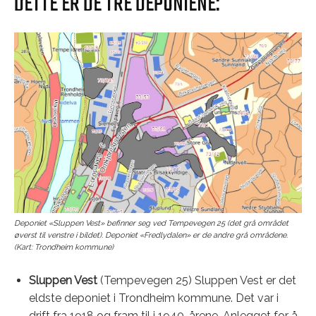
DETTE ER DE TRE DEPONIENE:
Deponiet «Sluppen Vest» befinner seg ved Tempevegen 25 (det grå området
øverst til venstre i bildet). Deponiet «Fredlydalen» er de andre grå områdene.
(Kart: Trondheim kommune)
Sluppen Vest
(Tempevegen 25) Sluppen Vest er det
eldste deponiet i Trondheim kommune. Det var i
drift fra 1918 og fram til i 1940-årene. Anlegget for å