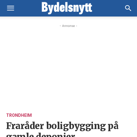
- Annonse -
TRONDHEIM
Fraråder boligbygging på
gamle deponier