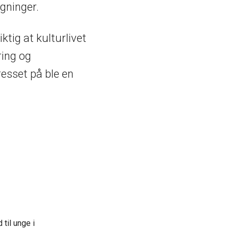
lgninger.
ktig at kulturlivet
ring og
resset på ble en
 til unge i