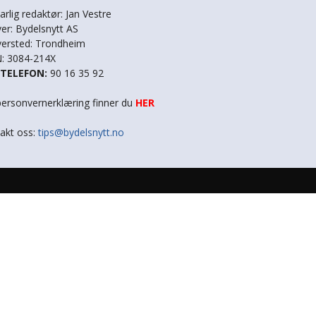
arlig redaktør: Jan Vestre
ver: Bydelsnytt AS
versted: Trondheim
: 3084-214X
STELEFON:
90 16 35 92
personvernerklæring finner du
HER
akt oss:
tips@bydelsnytt.no