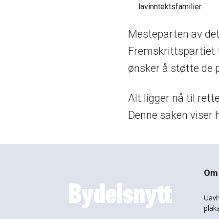
lavinntektsfamilier
Mesteparten av dett
Fremskrittspartiet 
ønsker å støtte de 
Alt ligger nå til re
Denne saken viser hv
Om 
Uavh
plak