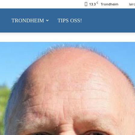
C
13.3
Trondheim
lør
delsnytt.no
TRONDHEIM
TIPS OSS!