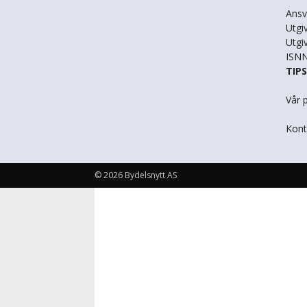
Ansv
Utgi
Utgi
ISNN
TIP
Vår 
Kont
© 2026 Bydelsnytt AS