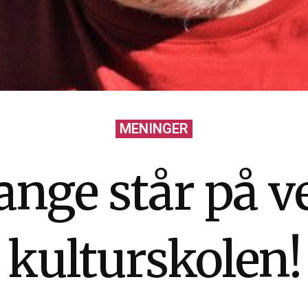
MENINGER
ange står på ven
kulturskolen!