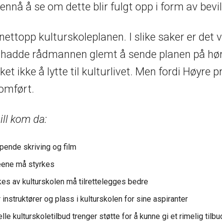
 ennå å se om dette blir fulgt opp i form av bevi
ettopp kulturskoleplanen. I slike saker er det vi
re hadde rådmannen glemt å sende planen på hø
et ikke å lytte til kulturlivet. Men fordi Høyre p
nomført.
ill kom da:
apende skriving og film
ene må styrkes
es av kulturskolen må tilrettelegges bedre
nstruktører og plass i kulturskolen for sine aspiranter
le kulturskoletilbud trenger støtte for å kunne gi et rimelig tilbud