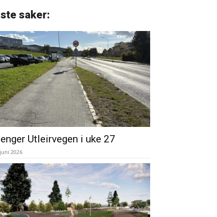
iste saker:
enger Utleirvegen i uke 27
 juni 2026