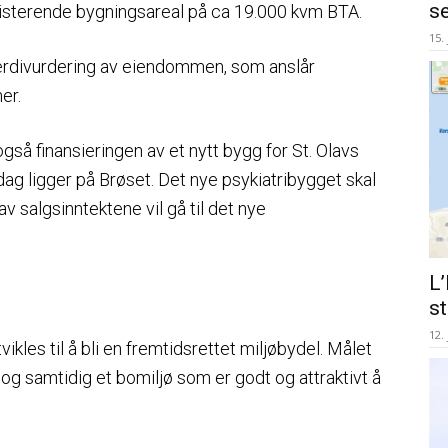
s
isterende bygningsareal på ca 19.000 kvm BTA.
15.
erdivurdering av eiendommen, som anslår
er.
så finansieringen av et nytt bygg for St. Olavs
 dag ligger på Brøset. Det nye psykiatribygget skal
v salgsinntektene vil gå til det nye
L
st
12.
ikles til å bli en fremtidsrettet miljøbydel. Målet
 og samtidig et bomiljø som er godt og attraktivt å