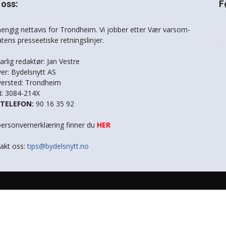
oss:
F
engig nettavis for Trondheim. Vi jobber etter Vær varsom-
atens presseetiske retningslinjer.
arlig redaktør: Jan Vestre
ver: Bydelsnytt AS
versted: Trondheim
: 3084-214X
STELEFON:
90 16 35 92
personvernerklæring finner du
HER
akt oss:
tips@bydelsnytt.no