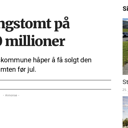
S
ingstomt på
0 millioner
skommune håper å få solgt den
mten før jul.
St
25.
- Annonse -