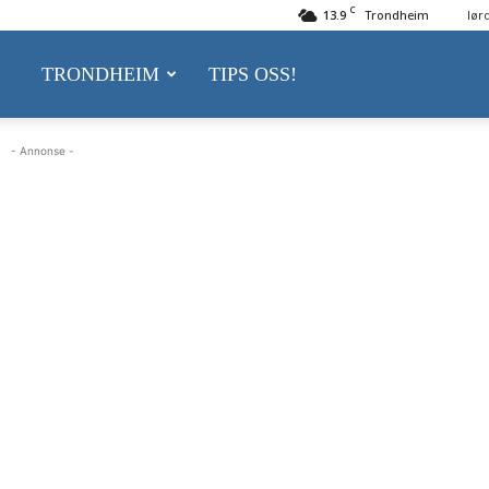
C
13.9
Trondheim
lør
delsnytt.no
TRONDHEIM
TIPS OSS!
- Annonse -