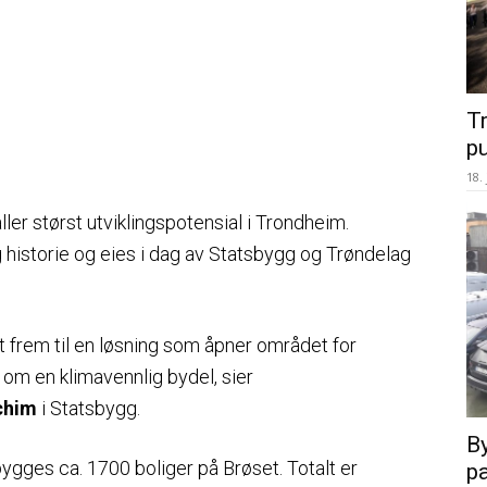
T
p
18.
ler størst utviklingspotensial i Trondheim.
historie og eies i dag av Statsbygg og Trøndelag
t frem til en løsning som åpner området for
om en klimavennlig bydel, sier
chim
i Statsbygg.
By
ygges ca. 1700 boliger på Brøset. Totalt er
pa