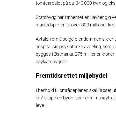
tomtearealet på ca. 340.000 kvm og eks
Statsbygg har innhentet en uavhengig v
markedsprisen til over 800 millioner kron
Avtalen om å selge eiendommen sikrer og
hospital sin psykiatriske avdeling, som i
bygges i Østmarka. 275 millioner kroner a
psykiatribygget.
Fremtidsrettet miljøbydel
I henhold til områdeplanen skal Brøset utv
er å skape en bydel som er klimanøytral,
leve i.