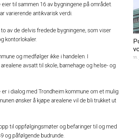
eier til sammen 16 av bygningene på området.
ar varierende antikvarisk verdi.
r to av de delvis fredede bygningene, som viser
og kontorlokaler.
Po
v
mune og medfølger ikke i handelen. I
11.
arealene avsatt til skole, barnehage og helse- og
 er i dialog med Trondheim kommune om et mulig
unen ønsker å kjøpe arealene vil de bli trukket ut
 opp til oppfølgingsmøter og befaringer til og med
e 49 og påfølgende budrunde.