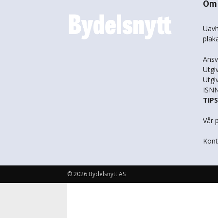
Om 
Uavh
plak
Ansv
Utgi
Utgi
ISNN
TIP
Vår 
Kont
© 2026 Bydelsnytt AS