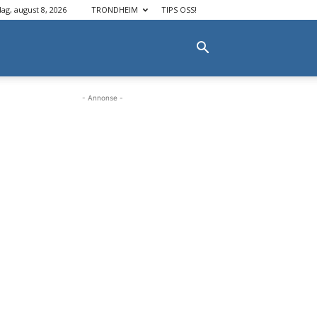
dag, august 8, 2026
TRONDHEIM
TIPS OSS!
- Annonse -