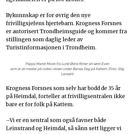
Bykunnskap er for øvrig den nye
frivilligsjefens hjertebarn. Krogness Forsnes
er autorisert Trondheimsguide og kommer fra
stillingen som daglig leder av
Turistinformasjonen i Trondheim.
Pappa Martin Moen fra Lund Østre filmer sin sønn Even
som er en mester på rodeo-oksen under Barnas Dag på Kattem. (Foto: Stig
Larssen)
Krogness Forsnes som selv har bodd de 35 år
på Heimdal, forteller at frivilligsentralen ikke
bare er for folk på Kattem.
–Vi er en sentral som også favner både
Leinstrand og Heimdal, så sånn sett ligger vi