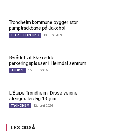
Trondheim kommune bygger stor
pumptrackbane på Jakobsli
18. juni 2026
CHARLOTTENLUND
Byrådet vil ikke redde
parkeringsplasser i Heimdal sentrum
15. juni 2026
HEIMDAL
L’Étape Trondheim: Disse veiene
stenges lørdag 13. juni
12. juni 2026
TRONDHEIM
LES OGSÅ