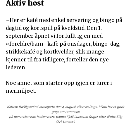
Aktiv høst
–Her er kafé med enkel servering og bingo på
dagtid og kortspill på kveldstid. Den 1.
september åpnet vi for fullt igjen med
«foreldre/barn- kafè på onsdager, bingo-dag,
strikkekafé og kortkvelder, slik mange
kjenner til fra tidligere, forteller den nye
lederen.
Noe annet som starter opp igjen er turer i
nærmiljøet.
Kattem frivilligsentral arrangerte den 4. august «Barnas Dag». Mildri har et godt
grep om tømmene
på den mekaniske hesten mens pappa Kjetil Lunestad følger etter. (Foto: Stig
O.H. Larssen)