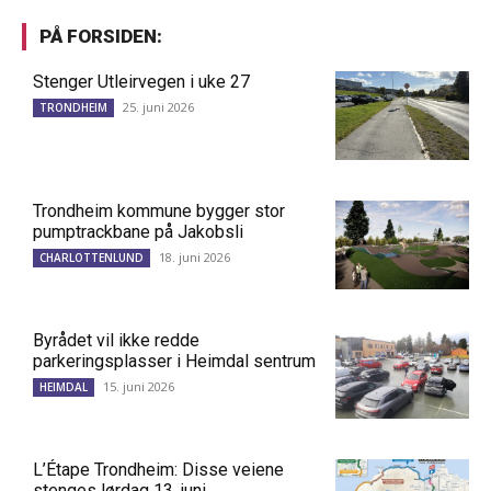
PÅ FORSIDEN:
Stenger Utleirvegen i uke 27
25. juni 2026
TRONDHEIM
Trondheim kommune bygger stor
pumptrackbane på Jakobsli
18. juni 2026
CHARLOTTENLUND
Byrådet vil ikke redde
parkeringsplasser i Heimdal sentrum
15. juni 2026
HEIMDAL
L’Étape Trondheim: Disse veiene
stenges lørdag 13. juni