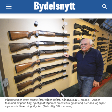
Våpenhandler Svein Rogne fører våpen utført i håndtverk av 1. klasse. –Jeg er
fascinert av pene ting, og et godt våpen er en estetisk gjenstand, sier han, og røper
mye av sin tilnærming til yrket. (Foto: Stig O.H. Larssen)