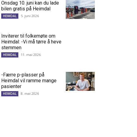
Onsdag 10. juni kan du lade
bilen gratis på Heimdal
5. juni 2026
HEIMDAL
Inviterer til folkemøte om
Heimdal: -Vi må tørre å heve
stemmen
11. mai 2026
HEIMDAL
-Færre p-plasser på
Heimdal vil ramme mange
pasienter
8. mai 2026
HEIMDAL