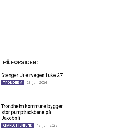
PÅ FORSIDEN:
Stenger Utleirvegen i uke 27
25. juni 2026
TRONDHEIM
Trondheim kommune bygger
stor pumptrackbane på
Jakobsli
18. juni 2026
CHARLOTTENLUND