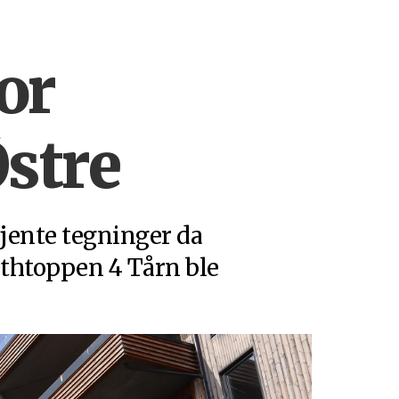
for
stre
jente tegninger da
thtoppen 4 Tårn ble