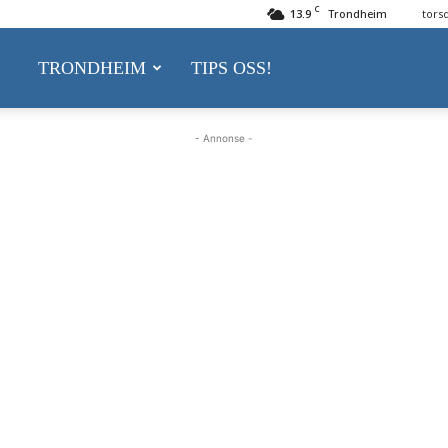
C
13.9
Trondheim
tors
delsnytt.no
TRONDHEIM
TIPS OSS!
- Annonse -