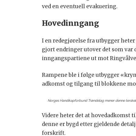
ved en eventuell evakuering.
Hovedinngang
I en redegjørelse fra utbygger heter 
gjort endringer utover det som var d
inngangspartiene ut mot Ringvålv
Rampene ble i følge utbygger «krym
adkomst og tilgang til blokkene mot
Norges Handikapforbund Trøndelag mener denne terskelen
Videre heter det at hovedadkomst ti
denne er bygd etter gjeldende detal
forskrift.