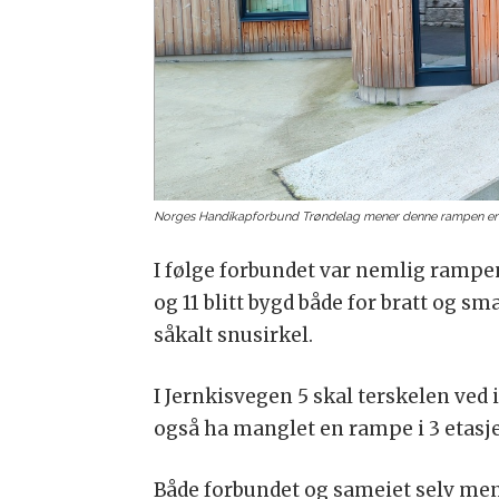
Norges Handikapforbund Trøndelag mener denne rampen er f
I følge forbundet var nemlig rampe
og 11 blitt bygd både for bratt og s
såkalt snusirkel.
I Jernkisvegen 5 skal terskelen ved
også ha manglet en rampe i 3 etasje
Både forbundet og sameiet selv men