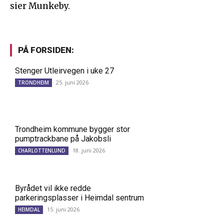
sier Munkeby.
PÅ FORSIDEN:
Stenger Utleirvegen i uke 27
25. juni 2026
TRONDHEIM
Trondheim kommune bygger stor
pumptrackbane på Jakobsli
18. juni 2026
CHARLOTTENLUND
Byrådet vil ikke redde
parkeringsplasser i Heimdal sentrum
15. juni 2026
HEIMDAL