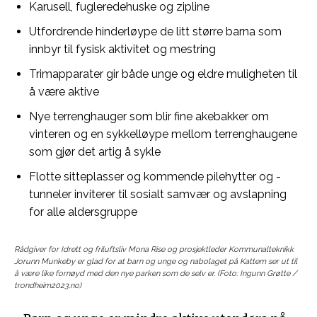
Karusell, fugleredehuske og zipline
Utfordrende hinderløype de litt større barna som
innbyr til fysisk aktivitet og mestring
Trimapparater gir både unge og eldre muligheten til
å være aktive
Nye terrenghauger som blir fine akebakker om
vinteren og en sykkelløype mellom terrenghaugene
som gjør det artig å sykle
Flotte sitteplasser og kommende pilehytter og -
tunneler inviterer til sosialt samvær og avslapning
for alle aldersgruppe
Rådgiver for Idrett og friluftsliv Mona Rise og prosjektleder Kommunalteknikk
Jorunn Munkeby er glad for at barn og unge og nabolaget på Kattem ser ut til
å være like fornøyd med den nye parken som de selv er. (Foto: Ingunn Grøtte /
trondheim2023.no)