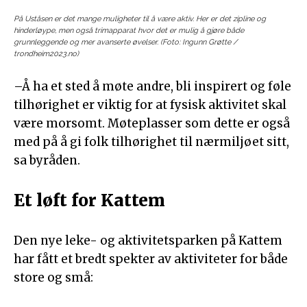
På Uståsen er det mange muligheter til å være aktiv. Her er det zipline og
hinderløype, men også trimapparat hvor det er mulig å gjøre både
grunnleggende og mer avanserte øvelser. (Foto: Ingunn Grøtte /
trondheim2023.no)
–Å ha et sted å møte andre, bli inspirert og føle
tilhørighet er viktig for at fysisk aktivitet skal
være morsomt. Møteplasser som dette er også
med på å gi folk tilhørighet til nærmiljøet sitt,
sa byråden.
Et løft for Kattem
Den nye leke- og aktivitetsparken på Kattem
har fått et bredt spekter av aktiviteter for både
store og små: