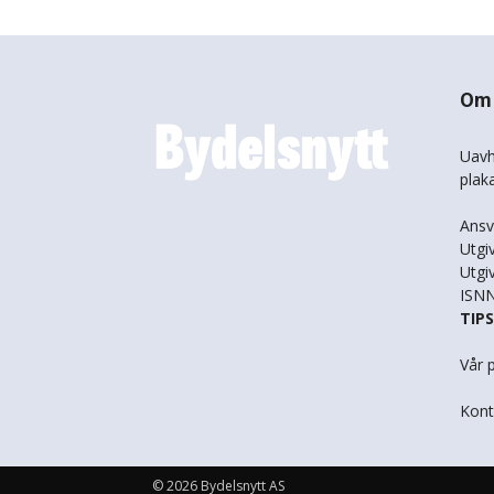
Om 
Uavh
plak
Ansv
Utgi
Utgi
ISNN
TIP
Vår 
Kont
© 2026 Bydelsnytt AS