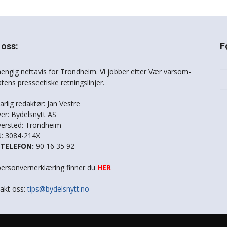
oss:
F
engig nettavis for Trondheim. Vi jobber etter Vær varsom-
atens presseetiske retningslinjer.
arlig redaktør: Jan Vestre
ver: Bydelsnytt AS
versted: Trondheim
: 3084-214X
STELEFON:
90 16 35 92
personvernerklæring finner du
HER
akt oss:
tips@bydelsnytt.no