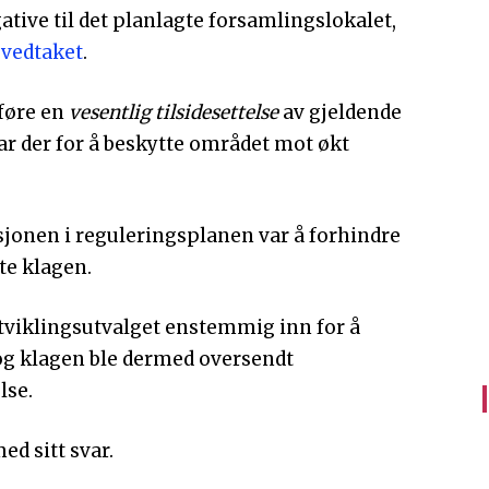
ative til det planlagte forsamlingslokalet,
 vedtaket
.
dføre en
vesentlig tilsidesettelse
av gjeldende
r der for å beskytte området mot økt
onen i reguleringsplanen var å forhindre
ste klagen.
yutviklingsutvalget enstemmig inn for å
g klagen ble dermed oversendt
lse.
d sitt svar.