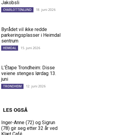
Jakobsli
18. juni 2026
CHARLOTTENLUND
Byrådet vil ikke redde
parkeringsplasser i Heimdal
sentrum
15. juni 2026
HEIMDAL
L’Étape Trondheim: Disse
veiene stenges lørdag 13.
juni
12. juni 2026
TRONDHEIM
LES OGSÅ
Inger-Anne (72) og Sigrun
(78) gir seg etter 32 år ved
Klæt Café