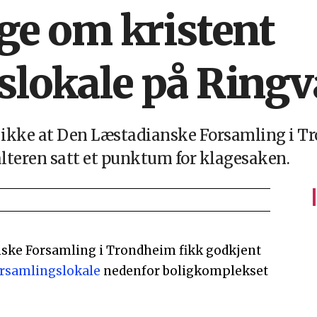
ge om kristent
slokale på Ringv
 ikke at Den Læstadianske Forsamling i Tr
lteren satt et punktum for klagesaken.
anske Forsamling i Trondheim fikk godkjent
orsamlingslokale
nedenfor boligkomplekset