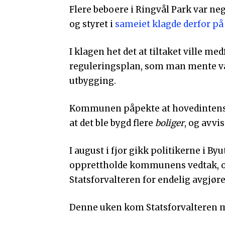
Flere beboere i Ringvål Park var neg
og styret i
sameiet klagde derfor på
I klagen het det at tiltaket ville me
reguleringsplan, som man mente va
utbygging.
Kommunen påpekte at hovedintensj
at det ble bygd flere
boliger
, og avvi
I august i fjor gikk politikerne i B
opprettholde kommunens vedtak, o
Statsforvalteren for endelig avgjøre
Denne uken kom Statsforvalteren me