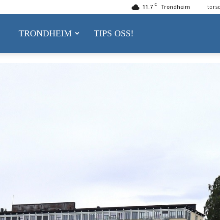
C
11.7
Trondheim
tors
delsnytt.no
TRONDHEIM
TIPS OSS!