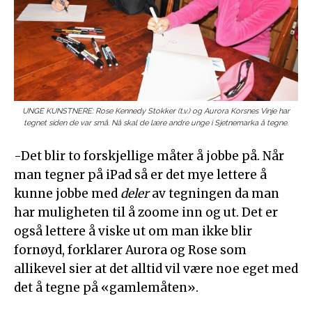
UNGE KUNSTNERE: Rose Kennedy Stokker (t.v.) og Aurora Korsnes Vinje har
tegnet siden de var små. Nå skal de lære andre unge i Sjetnemarka å tegne.
-Det blir to forskjellige måter å jobbe på. Når
man tegner på iPad så er det mye lettere å
kunne jobbe med
deler
av tegningen da man
har muligheten til å zoome inn og ut. Det er
også lettere å viske ut om man ikke blir
fornøyd, forklarer Aurora og Rose som
allikevel sier at det alltid vil være noe eget med
det å tegne på «gamlemåten».