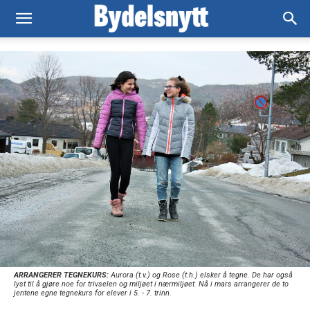
ARRANGERER TEGNEKURS:
Aurora (t.v.) og Rose (t.h.) elsker å tegne. De har også
lyst til å gjøre noe for trivselen og miljøet i nærmiljøet. Nå i mars arrangerer de to
jentene egne tegnekurs for elever i 5. - 7. trinn.