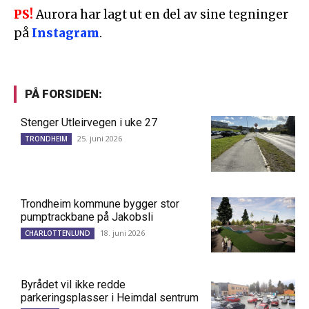
PS!
Aurora har lagt ut en del av sine tegninger
på
Instagram
.
PÅ FORSIDEN:
Stenger Utleirvegen i uke 27
25. juni 2026
TRONDHEIM
Trondheim kommune bygger stor
pumptrackbane på Jakobsli
18. juni 2026
CHARLOTTENLUND
Byrådet vil ikke redde
parkeringsplasser i Heimdal sentrum