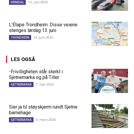
15. juni 2026
HEIMDAL
L’Étape Trondheim: Disse veiene
stenges lørdag 13. juni
12. juni 2026
TRONDHEIM
LES OGSÅ
-Frivilligheten står sterkt i
Sjetnemarka og på Tiller
7. mai 2026
SJETNEMARKA
Sier ja til støyskjerm rundt Sjetne
barnehage
9. mars 2026
SJETNEMARKA