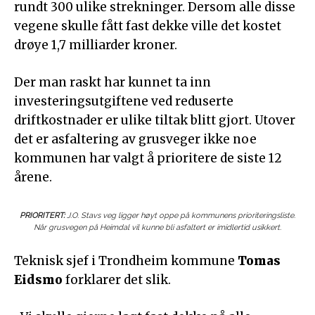
rundt 300 ulike strekninger. Dersom alle disse
vegene skulle fått fast dekke ville det kostet
drøye 1,7 milliarder kroner.
Der man raskt har kunnet ta inn
investeringsutgiftene ved reduserte
driftkostnader er ulike tiltak blitt gjort. Utover
det er asfaltering av grusveger ikke noe
kommunen har valgt å prioritere de siste 12
årene.
PRIORITERT:
J.O. Stavs veg ligger høyt oppe på kommunens prioriteringsliste.
Når grusvegen på Heimdal vil kunne bli asfaltert er imidlertid usikkert.
Teknisk sjef i Trondheim kommune
Tomas
Eidsmo
forklarer det slik.