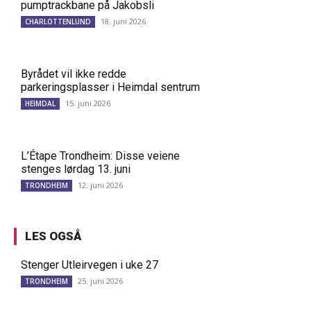
pumptrackbane på Jakobsli
18. juni 2026
CHARLOTTENLUND
Byrådet vil ikke redde
parkeringsplasser i Heimdal sentrum
15. juni 2026
HEIMDAL
L’Étape Trondheim: Disse veiene
stenges lørdag 13. juni
12. juni 2026
TRONDHEIM
LES OGSÅ
Stenger Utleirvegen i uke 27
25. juni 2026
TRONDHEIM