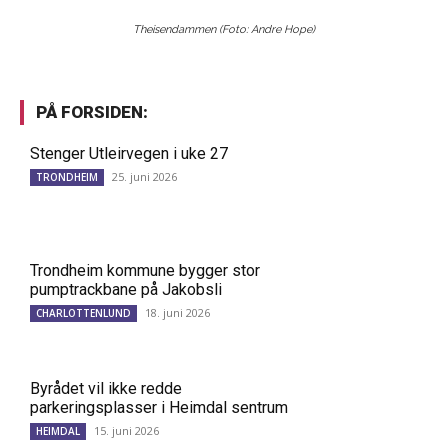
Theisendammen (Foto: Andre Hope)
PÅ FORSIDEN:
Stenger Utleirvegen i uke 27
25. juni 2026
TRONDHEIM
Trondheim kommune bygger stor
pumptrackbane på Jakobsli
18. juni 2026
CHARLOTTENLUND
Byrådet vil ikke redde
parkeringsplasser i Heimdal sentrum
15. juni 2026
HEIMDAL